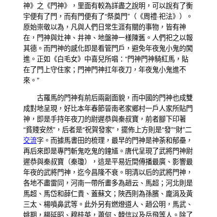
神》之《門神》，里面有較為詳盡之說明，可以說有了衡
宇便有了門，而有門便有了“祭奠門”（《周禮·祀法》）。
原始崇敬以為，凡與人們日常生涯有關的事物，皆有神
在，門神與灶神、井神、地盤神一樣陳舊。人們祀之以報
其德。而門神的感化即是看管門戶，避免年夜鬼小鬼的闖
進。正如《白毛女》中喜兒所唱：“門神門神騎紅馬，貼
在了門上守住家；門神門神扛年夜刀，年夜鬼小鬼進不
來。”
古羅馬的門神有前后兩副面貌，而中國的門神也成雙
成對地呈現，好比本年春節晉南老家鄉村一戶人家所貼門
神，即是手持年夜刀的尉遲恭與秦叔寶，前者腳下印著
“貧賤安然”，后者是“祝賀發家”，擺佈上方則是“發”“財”二
交流
字。而據馬書田的梳理，最早的門神是神荼和郁壘，
再后來即是專門斬鬼吃鬼的鐘馗。唐代呈現了武將門神尉
遲恭與秦叔寶（秦瓊），這是平易近間傳播最廣、影響最
年夜的武將門神，迄今昌隆不衰。明清以后的武將門神，
各地不盡雷同，河南一帶所畫多為趙云、馬超；河北則是
馬超、馬岱和薛仁貴、蓋蘇文；陜西則為孫臏、龐涓及黃
三太、楊噴鼻武等。此外另有燃燈道人、趙公明，馬武、
姚期，楊延昭、穆桂英，蕭何、韓信以及岳飛等人。除了