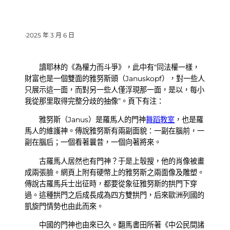
·
2025 年 3 月 6 日
讀耶林的《為權力而斗爭》，此中有“同法權一樣，
財富也是一個雙面的雅努斯頭（Januskopf），對一些人
只展示這一面，而對另一些人僅浮現那一面，是以，每小
我從那里取得完整分歧的抽像”。頁下有注：
雅努斯（Janus）是羅馬人的門神
舞蹈教室
，也是羅
馬人的維護神。傳說雅努斯有兩副面貌：一副在腦前，一
副在腦后；一個看著曩昔，一個向著將來。
古羅馬人居然也有門神？于是上彀搜，他的肖像被畫
成兩張臉。網頁上附有硬幣上的雅努斯之兩面像及雕塑。
傳說古羅馬兵士出征時，都要從象征雅努斯的拱門下穿
過。這種拱門之后成長成為四方雙拱門，后來歐洲列國的
凱旋門情勢也由此而來。
中國的門神也由來已久。翻馬書田所著《中公民間諸