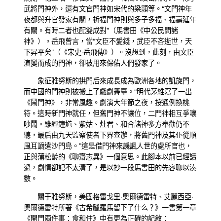
武將門神外，還有文官門神如宋代的梁顥等。“文門神年
夜都與升官發家有關，祈福門神則與多子多福、福壽延年
有關。有時二者也配雙成對”（馬書田《中公民間諸
神》）。岳飛曾言，當“文臣不愛錢，武臣不吝逝世，天
下昇平矣”（《宋史·岳飛傳》）。沒想到，此刻，由文臣
演變而成的門神，卻被用來保佑人們發家了。
象征雅努斯的拱門后來成長成為歐洲各地的凱旋門，
而中國的門神則被搬上了戲劇舞臺。“明代茅維寫了一出
《鬧門神》，非常風趣。劇演大年節之夜，按通例換桃
符。這時新門神就任，但舊門神不讓位，二門神相互爭嚷
吵鬧。雖經鐘馗、紫姑、灶君、和合諸神多方奉勸仍不
聽，最后由九天監察使者下界查辦，將舊門神及其仆從順
風耳謫遣沙門島。”這是借門神來譏諷人世的處所官也，
正與蒲松齡的《聊齋志異》一個意思。此腳本以前已經讀
過，劇情卻記不太清了，是以抄一段馬書田的先容聊以湊
數。
關于雅努斯，美國格雷戈里·奧爾德雷特、艾麗西亞·
奧爾德雷特所著《古希臘羅馬留下了什么？》一書第一章
《開門兩件事：食和住》中有更為正確的記敘：