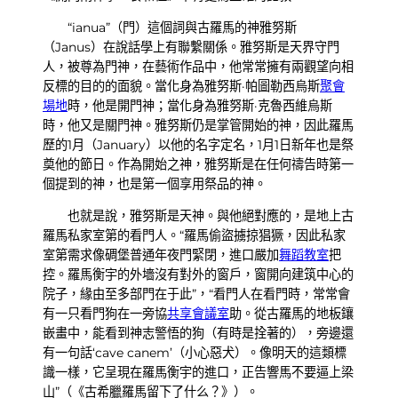
“ianua”（門）這個詞與古羅馬的神雅努斯
（Janus）在說話學上有聯繫關係。雅努斯是天界守門
人，被尊為門神，在藝術作品中，他常常擁有兩觀望向相
反標的目的的面貌。當化身為雅努斯·帕圖勒西烏斯
聚會
場地
時，他是開門神；當化身為雅努斯·克魯西維烏斯
時，他又是關門神。雅努斯仍是掌管開始的神，因此羅馬
歷的1月（January）以他的名字定名，1月1日新年也是祭
奠他的節日。作為開始之神，雅努斯是在任何禱告時第一
個提到的神，也是第一個享用祭品的神。
也就是說，雅努斯是天神。與他絕對應的，是地上古
羅馬私家室第的看門人。“羅馬偷盜擄掠猖獗，因此私家
室第需求像碉堡普通年夜門緊閉，進口嚴加
舞蹈教室
把
控。羅馬衡宇的外墻沒有對外的窗戶，窗開向建筑中心的
院子，緣由至多部門在于此”，“看門人在看門時，常常會
有一只看門狗在一旁協
共享會議室
助。從古羅馬的地板鑲
嵌畫中，能看到神志警悟的狗（有時是拴著的），旁邊還
有一句話‘cave canem’（小心惡犬）。像明天的這類標
識一樣，它呈現在羅馬衡宇的進口，正告響馬不要逼上梁
山”（《古希臘羅馬留下了什么？》）。