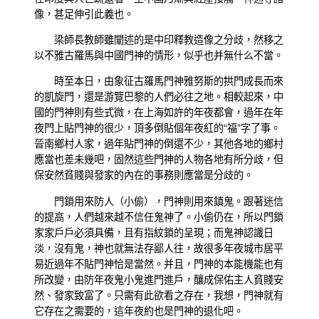
像，甚足伸引此義也。
梁師長教師雖闡述的是中印釋教造像之分歧，然移之
以不雅古羅馬與中國門神的情形，似乎也并無什么不當。
時至本日，由象征古羅馬門神雅努斯的拱門成長而來
的凱旋門，還是游覽巴黎的人們必往之地。相較起來，中
國的門神則有些式微，在上海如許的年夜都會，過年在年
夜門上貼門神的很少，頂多倒貼個年夜紅的“福”字了事。
晉南鄉村人家，過年貼門神的倒還不少，其他各地的鄉村
應當也差未幾吧，固然這些門神的人物各地有所分歧，但
保安然貧賤與發家的內在的事務則應當是分歧的。
門鎖用來防人（小偷），門神則用來鎮鬼。跟著迷信
的提高，人們越來越不信任鬼神了。小偷仍在，所以門鎖
家家戶戶必須具備，且有指紋鎖的呈現；而鬼神認識日
淡，沒有鬼，神也就無法存鄙人往，故很多年夜城市居平
易近過年不貼門神恰是當然。并且，門神的本能機能也有
所改變，由防年夜鬼小鬼進門進戶，釀成保佑主人貧賤安
然、發家致富了。只需有此欲看之存在，我想，門神就有
它存在之需要的，這年夜約也是門神的退化吧。