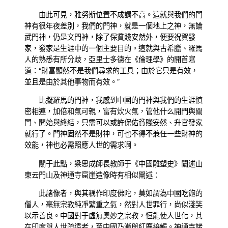
由此可見，雅努斯位置不成謂不高。這就與我們的門
神有很年夜差別，我們的門神，就是一個地上之神，無論
武門神，仍是文門神，除了保貧賤安然外，便要祝賀發
家，發家是生涯中的一個主要目的。這就與古希臘、羅馬
人的熟悉有所分歧，亞里士多德在《倫理學》的開首寫
道：“財富顯然不是我們尋求的工具；由於它只是有效，
並且是由於其他事物而有效。”
比擬羅馬的門神，我感到中國的門神與我們的生涯慎
密相連，加倍和氣可親，富有炊火氣，管他什么開門與關
門、開始與終結，只需可以或許保佑貧賤安然、升官發家
就行了。門神固然不是財神，可也不得不兼任一些財神的
效能，神也必需照應人世的需求啊。
關于此點，梁思成師長教師于《中國雕塑史》闡述山
東云門山及神通寺窟崖造像時有相似闡述：
此諸像者，與其稱作印度佛陀，莫如謂為中國吃飽的
僧人，毫無宗教純凈繁重之氣，然對人世罪行，尚似淺笑
以示善良。中國對于虛無奧妙之宗教，恒能使人世化，其
在印度與人世疏遠者，至中國乃漸與紅塵接觸。神通寺諸