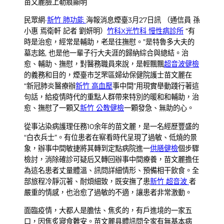
苗文麗臉上勒痕顯明
民眾網·
新竹 肺功能
海報消息煙臺3月27日訊 （通信員 孫
小惠 焉衛軒 記者 劉妍明）
竹科X光
竹科 慢性病診所
“有
時是治愈，經常是輔助，老是往撫慰。”是特魯多大夫的
墓志銘, 也是他一輩子行大夫涯的歸納綜合與總結。治
愈、輔助、撫慰，對醫務職員來說，是輕飄飄
超音波健檢
的義務和目的，煙臺市芝罘區婦幼保健院護士苗文麗在
“新冠肺炎醫療辦
新竹 高血壓
事中間”用現實舉動踐行著這
句話，給疫情時代的重點人群帶來特別的暖和和輔助，治
愈、撫慰了一顆又
新竹 公教健檢
一顆發急、無助的心。
從事沾染病護理任務10余年的苗文麗，是一名經歷豐盛的
“白衣兵士”。有位患者在察看時代呈現了過敏、低燒的景
象，辦事中間敏捷將其轉到定點病院進一
供膳健檢
個步驟
檢討，消除確診可疑后又轉回辦事中間療養，苗文麗擔任
為這名患者丈量體溫、訊問詳細情形、預備相干飲食。全
部旅程冷靜沉著、耐煩細致，既安撫了患
新竹 超音波
者
嚴重的情感，也治愈了過敏的不適，讓患者非常激動。
面臨疫情，大都人是膽怯、焦炙的，有戶進境的一家五
口，因焦炙寢食難安。苗文麗具體訊問全家有無基本病