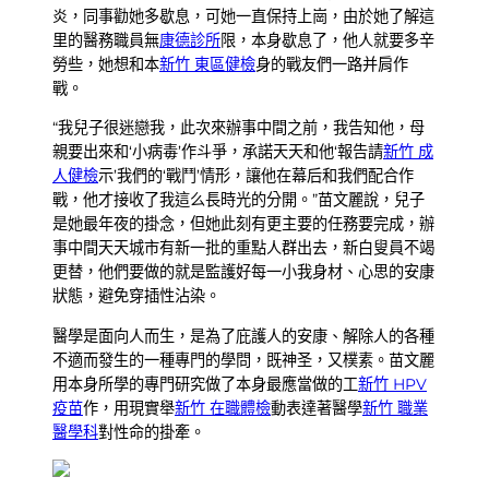
炎，同事勸她多歇息，可她一直保持上崗，由於她了解這
里的醫務職員無
康德診所
限，本身歇息了，他人就要多辛
勞些，她想和本
新竹 東區健檢
身的戰友們一路并肩作
戰。
“我兒子很迷戀我，此次來辦事中間之前，我告知他，母
親要出來和‘小病毒’作斗爭，承諾天天和他‘報告請
新竹 成
人健檢
示’我們的‘戰鬥’情形，讓他在幕后和我們配合作
戰，他才接收了我這么長時光的分開。”苗文麗說，兒子
是她最年夜的掛念，但她此刻有更主要的任務要完成，辦
事中間天天城市有新一批的重點人群出去，新白叟員不竭
更替，他們要做的就是監護好每一小我身材、心思的安康
狀態，避免穿插性沾染。
醫學是面向人而生，是為了庇護人的安康、解除人的各種
不適而發生的一種專門的學問，既神圣，又樸素。苗文麗
用本身所學的專門研究做了本身最應當做的工
新竹 HPV
疫苗
作，用現實舉
新竹 在職體檢
動表達著醫學
新竹 職業
醫學科
對性命的掛牽。