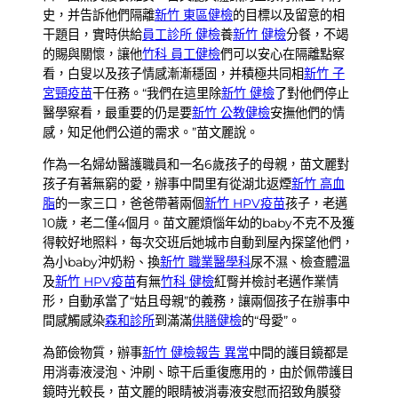
史，并告訴他們隔離
新竹 東區健檢
的目標以及留意的相
干題目，實時供給
員工診所 健檢
養
新竹 健檢
分餐，不竭
的賜與關懷，讓他
竹科 員工健檢
們可以安心在隔離點察
看，白叟以及孩子情感漸漸穩固，并積極共同相
新竹 子
宮頸疫苗
干任務。“我們在這里除
新竹 健檢
了對他們停止
醫學察看，最重要的仍是要
新竹 公教健檢
安撫他們的情
感，知足他們公道的需求。”苗文麗說。
作為一名婦幼醫護職員和一名6歲孩子的母親，苗文麗對
孩子有著無窮的愛，辦事中間里有從湖北返煙
新竹 高血
脂
的一家三口，爸爸帶著兩個
新竹 HPV疫苗
孩子，老邁
10歲，老二僅4個月。苗文麗煩惱年幼的baby不克不及獲
得較好地照料，每次交班后她城市自動到屋內探望他們，
為小baby沖奶粉、換
新竹 職業醫學科
尿不濕、檢查體溫
及
新竹 HPV疫苗
有無
竹科 健檢
紅臀并檢討老邁作業情
形，自動承當了“姑且母親”的義務，讓兩個孩子在辦事中
間感觸感染
森和診所
到滿滿
供膳健檢
的“母愛”。
為節儉物質，辦事
新竹 健檢報告 異常
中間的護目鏡都是
用消毒液浸泡、沖刷、晾干后重復應用的，由於佩帶護目
鏡時光較長，苗文麗的眼睛被消毒液安慰而招致角膜發