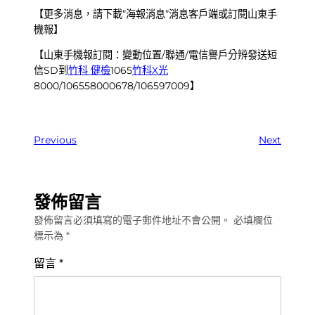
【更多消息，請下載”海報消息”消息客戶端或訂閱山東手
機報】
【山東手機報訂閱：變動位置/聯通/電信譽戶分辨發送短
信SD到
竹科 健檢
1065
竹科X光
8000/106558000678/106597009】
Previous
Next
發佈留言
發佈留言必須填寫的電子郵件地址不會公開。
必填欄位
標示為
*
留言
*