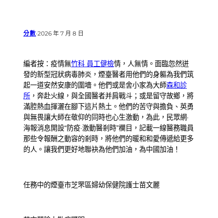
分數
·
2026 年 7 月 8 日
編者按：疫情無
竹科 員工健檢
情，人無情。面臨忽然迸
發的新型冠狀病毒肺炎，煙臺醫者用他們的身軀為我們筑
起一道安然安康的圍墻。他們或是舍小家為大師
森和診
所
，奔赴火線，與全國醫者并肩戰斗；或是留守故鄉，將
滿腔熱血揮灑在腳下這片熱土。他們的苦守與擔負、英勇
與無畏讓大師在敬仰的同時也心生激動，為此，民眾網·
海報消息開設“防疫·激動醫剎時”欄目，記載一線醫務職員
那些令報酬之動容的剎時，將他們的暖和和愛傳遞給更多
的人。讓我們更好地聯袂為他們加油，為中國加油！
任務中的煙臺市芝罘區婦幼保健院護士苗文麗