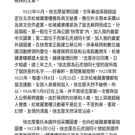
蔡鍔的文章。
1922年10月，徐志摩留學回國，次年春由梁啟超設
定在北京松坡藏書樓擔負英文秘書，擔任外文冊本采購以
及英文信件處置。松坡藏書樓是為了留念蔡鍔而成立，分
設兩館。第一館位于北海公園“快雪堂”內，加入我的最愛
中文圖書；第二館位于西單石虎胡同七號，加入我的最愛
外語圖書。在快雪堂正殿建立蔡公祠，供奉蔡鍔和數位護
國活動將領的靈位。每逢蔡鍔忌辰和云南起義周年，松坡
藏書樓都盛大留念。據蔣復璁回想：“志摩亦往同寓，日
夕相處，達三年之久。”徐志摩為石虎胡同七號的居所取
了個詩意的名字——好春軒。查閱舊報發明，1923年到
1925年，每逢11月8日、12月25日，北京松坡藏書樓都有
留念運動，全部人員餐與加入，徐志摩天然不破例。所
以，1926年11月8日在上海，并不是徐志摩第一次餐與加
入公祭蔡鍔運動。由於蔡鍔的功業和人格，加上梁啟超級
人推進，松坡藏書樓泛動著平易近主、不受拘束、憲政、
幻想、友情的清風，徐志摩天然深受沾染。
徐志摩委托本國伴侶采購圖書，也向松坡藏書樓募捐
圖書。1923年5月10日，徐志摩在石虎胡同七號給英國伴