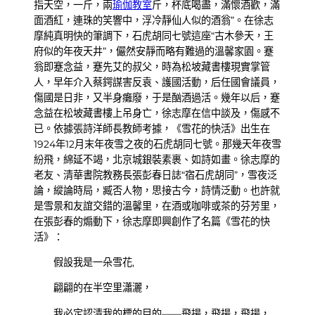
指天空，一斤，兩
瑜伽教室
斤，杯底喝盡，滿懷酒歡，滿
面酒紅，連珠的笑響中，浮冷靜仙人似的酒翁”。在徐志
摩純真明快的筆調下，石虎胡同七號這座“古木參天，王
府似的年夜天井”，儼然安靜而略有難過的溫馨家園。蹇
翁即蹇念益，蹇先艾的叔父，時為松坡藏書樓現實掌管
人，早年介入蔡鍔謀害反袁、護國活動，后任國會議員，
傷國是日非，又半身癱廢，于是酗酒過活。幾年以后，蹇
念益在松坡藏書樓上吊身亡，徐志摩在信中談及，傷感不
已。依據張詩洋師長教師考據，《雪花的快活》出生在
1924年12月末年夜雪之夜的石虎胡同七號。那幾天年夜雪
紛飛，綿延不竭，北京城銀裝素裹、如詩如畫。徐志摩的
老友、清華書院教務長張彭春日誌“宿石虎胡同”，雪夜泛
論，縱論時局，臧否人物，思接古今，詩情泛動。也許就
是雪景和友誼交錯的溫馨里，在酒或咖啡或茶的芬芳里，
在張彭春的煽動下，徐志摩即興創作了名篇《雪花的快
活》：
假設我是一朵雪花,
翩翩的在半空里瀟灑，
我必定認清我的標的目的——飛揚，飛揚，飛揚，