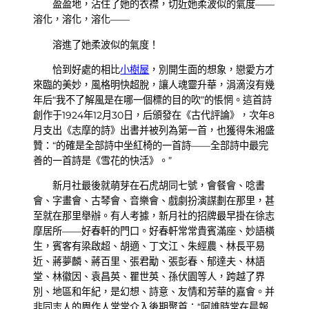
盈盈地，沾住了她的衣襟，切近她柔波似的氣度——
溶化，溶化，溶化——
溶進了她柔波似的氣度！
恰到好處的相比
小樹屋
，別開生面的想象，戀愛方才
來臨的美妙，風格明快超脫，讓人魂靈升華，涓滴沒有幾
年后“我不了解風是在哪一個標的目的吹”的悵惘。這首詩
創作于1924年12月30日，后頒發在《古代評論》，次年8
月支出《志摩的詩》出書并被列為第一首，也獲得朱湘盛
贊：“的確是全部詩中坐紅椅的一首詩——全部詩中最完
善的一首詩是《雪花的快活》。”
新月社最後就萌芽在石虎胡同七號，會餐會、唸書
會、字畫會、古琴會、音樂會、戲劇扮演謀劃在那里，甚
至就在那里舉辦。有人考據，新月社的招牌最早掛在徐志
摩居所——好春軒的門口。好春軒常常貴賓滿座、妙語橫
生，賓客有梁啟超、胡適、丁文江、朱經農、林長平易
近、蔣夢麟、蔣百里、張君勱、張彭春、郁達夫、林語
堂、林徽因、袁昌英、瞿世英、孫伏園等人，跨越了界
別、地區和年紀，是幻想、詩意、友情和芳華的嘉會。并
非同志人的周作人常常介入後期聚首：“阿誰時常在晨報