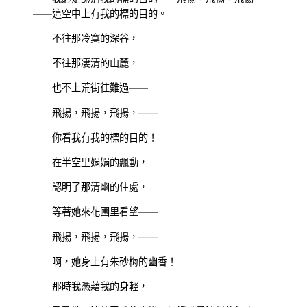
——這空中上有我的標的目的。
不往那冷寞的深谷，
不往那凄清的山麓，
也不上荒街往難過——
飛揚，飛揚，飛揚，——
你看我有我的標的目的！
在半空里娟娟的飄動，
認明了那清幽的住處，
等著她來花圃里看望——
飛揚，飛揚，飛揚，——
啊，她身上有朱砂梅的幽香！
那時我憑藉我的身輕，