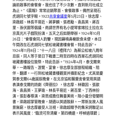
論前啟事的會餐會，我也往了不少次數，直到新月社成立
為止。”《晨報》常常註銷聚首、會餐啟事，偶然呈現石
虎胡同七號字眼。1923
共享會議室
年5月23日，徐志摩、
梁啟超、林長平易近、蔣夢麟、張君勱、袁昌英、蔣百
里、孫伏園等倡議，商請世界有名小提琴家喀拉土拉在北
京真光片子戲院扮演，五天之后如期舉辦。1924年10月
26日：“會餐會同人鈞鑒，現因藕噴鼻榭飲食未便，本日
午間改在石虎胡同七號松坡藏書樓會餐，特此告訴”。
1924年11月8日：“十一八日（禮拜六）為蔡公松坡八周年
忌辰，同人等于是日下戰書二時至四時在西單石虎胡同松
坡藏書樓設位致祭，特此告訴。”1924年4月，泰戈爾來
華，一路報告、游覽、宴會，徐志摩全部旅程組織、陪
伴、翻譯，一行到松坡藏書樓觀賞并攝影紀念。尤其是慶
賀泰戈爾64歲誕辰晚會，在北京協和醫黌舍會堂用英語
表演泰戈爾的詩劇《齊德拉》，徐志摩、林徽因、張歆
海、袁昌英、王夢瑜、林長平易近、蔣百里、丁西林扮
演，張彭春導演，梁思成擔任舞臺美術，陸小曼分發闡明
書，梁啟超掌管晚會，胡適以英語致辭。一眾新友故人風
景無窮，徐志摩最受人注視，梁啟超贈予的集宋詞聯足以
表示其風度：“臨流可奈清癯，第四橋邊，呼棹過環碧；