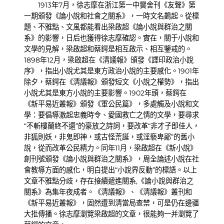
1913年7月，徐志摩在浙江第一中黌舍刊《友聲》第
一期頒發《論小說和社會之關系》，一時文名鵲起。從標
題、不雅點、文風都能看出梁啟超《論小說與群治之關
系》的影響，日后也獲得徐志摩確認。實在，關于小說和
文學的見解，梁啟超和蔡鍔是相互啟示、相互鑒戒的。
1898年12月，梁啟超在《清議報》頒發《譯印政治小說
序》，指出小說尤其是東方政治小說的主要感化。1901年
除夕，蔡鍔在《清議報》頒發短文《小說之權勢》，指出
小說尤其是東方小說的主要影響。1902年頭，蔡鍔在
《新平易近叢報》頒發《軍公民篇》，多處觸及小說和文
學：要倡導激起忠義時令、愛國救亡之情的文學，要尋求
“不斬樓蘭終不還”的豪放之詩詞，要改革“非才子即佳人，
非狐則妖，非鬼即神，或古怪荒誕，或淫褻卑鄙”的舊小
說，從而改革公民精力。同年11月，梁啟超在《新小說》
創刊號頒發《論小說與群治之關系》，周全論述小說在社
會教導方面的感化，明白提出“小說界反動”的標語。以上
文章不雅點分歧，存在接續遞進關系,《論小說與群治之
關系》為集年夜成者。《清議報》、《清議報》叢刊和
《新平易近叢報》，固然遭到清當局查禁，可是仍在邊疆
大批傳播。徐志摩瀏覽梁啟超的文章，很能夠一并瀏覽了