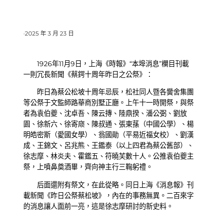
·
2025 年 3 月 23 日
1926年11月9日，上海《時報》“本埠消息”欄目刊載
一則冗長新聞《蔡鍔十周年昨日之公祭》：
昨日為蔡公松坡十周年忌辰，松社同人暨各黌舍集團
等公祭于文監師路華商別墅正廳。上午十一時開祭，與祭
者為袁伯夔、沈卓吾、陳云摶、陸鼎揆、潘公弼、劉放
園、徐新六、徐寄庼、陳叔通、張東蓀（中國公學）、楊
明皓密斯（愛國女學）、翁國勛（平易近福女校）、劉漢
成、王錦文、呂兆熊、王鑑泰（以上四君為蔡公舊部）、
徐志摩、林炎夫、霍鑑五、符曉芙數十人。公推袁伯夔主
祭，上噴鼻奠酒畢，齊向神主行三鞠躬禮。
后面還附有祭文，在此從略。同日上海《消息報》刊
載新聞《昨日公祭蔡松坡》，內在的事務無異。二百來字
的消息讓人面前一亮，這是徐志摩研討的新史料。