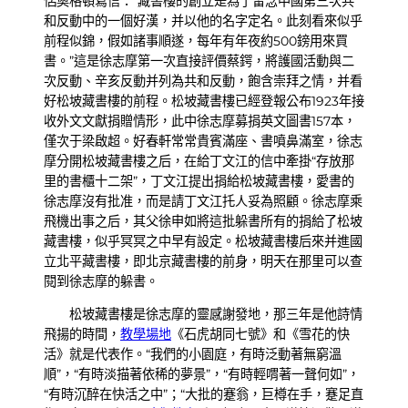
侶奧格頓寫信：“藏書樓的創立是為了留念中國第三次共
和反動中的一個好漢，并以他的名字定名。此刻看來似乎
前程似錦，假如諸事順遂，每年有年夜約500鎊用來買
書。”這是徐志摩第一次直接評價蔡鍔，將護國活動與二
次反動、辛亥反動并列為共和反動，飽含崇拜之情，并看
好松坡藏書樓的前程。松坡藏書樓已經登報公布1923年接
收外文文獻捐贈情形，此中徐志摩募捐英文圖書157本，
僅次于梁啟超。好春軒常常貴賓滿座、書噴鼻滿室，徐志
摩分開松坡藏書樓之后，在給丁文江的信中牽掛“存放那
里的書櫃十二架”，丁文江提出捐給松坡藏書樓，愛書的
徐志摩沒有批准，而是請丁文江托人妥為照顧。徐志摩乘
飛機出事之后，其父徐申如將這批躲書所有的捐給了松坡
藏書樓，似乎冥冥之中早有設定。松坡藏書樓后來并進國
立北平藏書樓，即北京藏書樓的前身，明天在那里可以查
閱到徐志摩的躲書。
松坡藏書樓是徐志摩的靈感謝發地，那三年是他詩情
飛揚的時間，
教學場地
《石虎胡同七號》和《雪花的快
活》就是代表作。“我們的小園庭，有時泛動著無窮溫
順”，“有時淡描著依稀的夢景”，“有時輕喟著一聲何如”，
“有時沉醉在快活之中”；“大批的蹇翁，巨樽在手，蹇足直