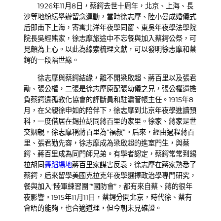
1926年11月8日，蔡鍔去世十周年，北京、上海、長
沙等地紛紜舉辦留念運動，當時徐志摩、陸小曼成婚儀式
后即南下上海，寄寓北洋年夜學同窗、東吳年夜學法學院
院長吳經熊家，徐志摩旅途中不忘餐與加入蔡鍔公祭，可
見頗為上心。以此為線索梳理文獻，可以發明徐志摩和蔡
鍔的一段隔世緣。
徐志摩與蔡鍔結緣，離不開梁啟超、蔣百里以及張君
勱、張公權，二張是徐志摩原配張幼儀之兄，張公權還擔
負蔡鍔遺孤教化協會的評斷員和駐滬管帳主任。1915年8
月，在父親徐申如的陪伴下，徐志摩到北京年夜學進讀預
科，一度借居在錫拉胡同蔣百里的家里。徐家、蔣家是世
交姻親，徐志摩稱蔣百里為“福叔”。后來，經由過程蔣百
里、張君勱先容，徐志摩成為梁啟超的進室門生，與蔡
鍔、蔣百里成為同門師兄弟。有學者認定，蔡鍔常常到錫
拉胡同
舞蹈場地
蔣百里家謀害反袁，徐志摩在蔣家熟悉了
蔡鍔，后來留學美國克拉克年夜學選擇政治學專門研究，
餐與加入“陸軍練習團”“國防會”，都有來自蔡、蔣的很年
夜影響。1915年11月11日，蔡鍔分開北京，時代徐、蔡有
會晤的能夠，也合適道理，但今朝未見確證。