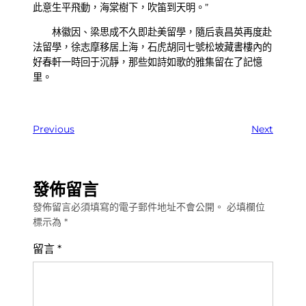
此意生平飛動，海棠樹下，吹笛到天明。”
林徽因、梁思成不久即赴美留學，隨后袁昌英再度赴
法留學，徐志摩移居上海，石虎胡同七號松坡藏書樓內的
好春軒一時回于沉靜，那些如詩如歌的雅集留在了記憶
里。
Previous
Next
發佈留言
發佈留言必須填寫的電子郵件地址不會公開。
必填欄位
標示為
*
留言
*