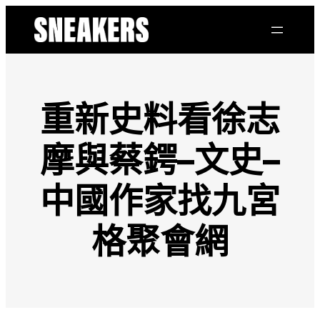
跳
至
主
要
內
容
重新史料看徐志
摩與蔡鍔–文史–
中國作家找九宮
格聚會網