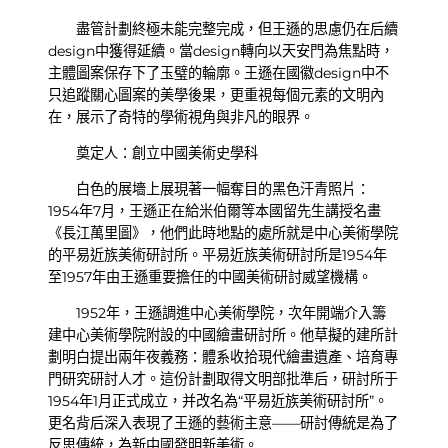
盡管計劃終極未能完整完成，但王遜的思慮仍在后續
design中獲得延續。當design轉向以天安門為焦點時，
主體圖案保存下了玉璧的輪廓。王遜在國徽design中不
只追蹤關心圖案的美學後果，更重視每個元素的文明內
在，展示了奇特的學術視角與非凡的眼界。
奠定人：創立中國美術史學科
白色的展墻上展現著一幅奪目的黑色汗青照片：
1954年7月，王遜正在給米伯爾等本國留先生講授名畫
《長江萬里圖》，他們此時地點的處所就是中心美術學院
的平易近族美術研討所。平易近族美術研討所是1954年
至1957年由王遜重要擔任的中國美術研討威望機構。
1952年，王遜調進中心美術學院，次年開端介入籌
建中心美術學院附設的中國繪畫研討所。他草擬的建所計
劃明白提出兩年夜義務：體系收拾現代繪畫遺產、培育專
門研究研討人才。這份計劃取得文明部批準后，研討所于
1954年1月正式成立，并改名為“平易近族美術研討所”。
更名背后深入表現了王遜的藝術主意——研討傳統是為了
反思傳統，為新中國發明新美術。