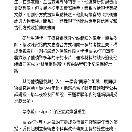
生。在馮友蘭、金岳霖等導師領導下，他選擇研討魏晉南
北朝哲學，但立異地從字畫實際進手，體系收拾現代美學
文獻，用剖析方式提煉焦點概念。他此時撰寫的《六朝畫
論與人物識鑒之關系》一體裁現了他開端應用迷信目光和
古代方式收拾傳統畫論。
研討生時代，王遜普遍就教分歧範疇的學者，轉益多
師，接收陳寅恪的文史聯合方式和聞一多的考據工夫，構
成重視資料、剖析嚴謹的治學作風。惋惜1940年日軍空
襲炸毀了他積聚多年的研討卡片，冊本材料的缺少迫使他
組織同窗成立“背誦俱樂部”，經由過程強化記憶保留常
識。
其間他積極餐與加入“十一學會”同等仁組織，展開學
術研究運動。從1941年起，他還承當了聯年夜邏輯學公共
課講授，聯年夜校友回想說，王遜春聯年夜的邏輯學講授
進獻最多。
景泰藍design：守正立異煥發重生
1949年7月，34歲的王遜成為清華年夜學最年青的傳
授，肩負起創立藝術史學科與改革傳統工藝的雙重任務。