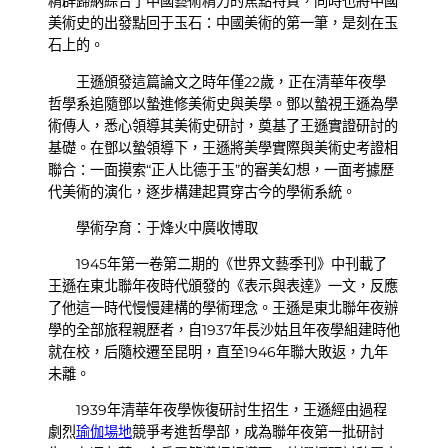
精辟歸納綜合了中國藝術精力的焦點特質，同時也將中國
美術史的出發點回于玉石：中國美術的第一筆，是刻在玉
石上的。
王遜頒發這篇論文之時年僅22歲，正在清華年夜學
哲學系追隨鄧以蟄進修美術史與美學。鄧以蟄視王遜為學
術傳人，悉心領導其美術史研討，奠基了王遜實證研討的
基礎。在鄧以蟄領導下，王遜將美學實際與美術史考證相
聯合：一面摸索“正人比德于玉”的審美幻想，一面考據歷
代美術的演化，逐步構建起貫穿古今的學術系統。
學術孕育：于烽火中廣收博取
1945年第一卷第二期的《世界文藝季刊》中刊載了
王遜在東北聯年夜時代頒發的《表示與表達》一文，反應
了他這一時代慢慢建構的學術理念。王遜是東北聯年夜辦
學的全部旅程親歷者，自1937年長沙姑且年夜學組建時他
就在校，后隨校遷至昆明，直至1946年聯大敗返，九年
未離。
1939年清華年夜學恢復研討生招生，王遜經由過程
劇烈
瑜伽場地
競爭考進哲學部，成為聯年夜第一批研討