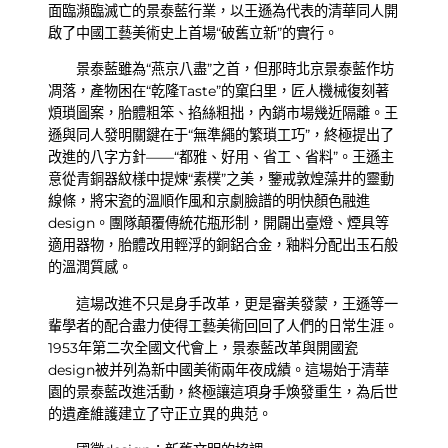
面臨瀕臨滅亡的景泰藍行業，以王遜為代表的清華同人開
啟了中國工藝美術史上首場“破舊立新”的實行。
景泰藍雖為“燕京八盡”之首，但那時北京景泰藍作坊
凋落，產物困在“乾隆Taste”的窠臼里，匠人機械復刻著
煩瑣圖案，胎體粗笨、掐絲粗拙，內銷市場幾近隔離。王
遜與同人發明關鍵在于“無準繩的繁瑣工巧”，終極提出了
改進的八字方針——“都雅、好用、省工、省料”。王遜主
意從青銅器紋樣中提煉“素樸”之美，鑒戒敦煌藻井的靈動
線條，將宋瓷的溫順作風和京劇臉譜的明快顏色融進
design。團隊顛覆傳統花瓶形制，開闢出臺燈、煙具等
適用器物，胎體改用輕浮的銅鋁合金，釉料分配出玉石般
的溫潤質感。
這場改進不只是身手改革，更是審美發蒙，王遜等一
輩學者的配合盡力使得工藝美術回回了人們的日常生涯。
1953年第二次全國文代會上，景泰藍改革與開國瓷
design被并列為新中國美術兩年夜成績。這場始于清華
園的景泰藍改進活動，終極讓這項身手煥發重生，為后世
的遺產維護建立了守正立異的典范。