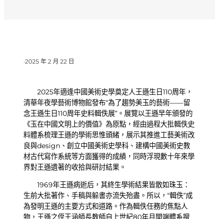
·
2025 年 2 月 22 日
2025年適逢中國美術史學奠定人王遜生日110周年，
清華年夜學藝術博物館發布“為了趨勢美玉的藝術——留
念王遜生日110周年史料輯佚展”。展覽以王遜早年頒發的
《玉在中國文明上的價值》為原點，經由過程大批輯佚史
料體系梳理王遜的學術思惟頭緒，展示其推進工藝美術改
良與design、創立中國美術史學科、建構中國美術史教
材古代寫作系統等方面獲得的成績，同時浮現數十年來學
界對王遜遺著的收拾與研討結果。
1969年王遜病逝后，其終生學術結果皆散如珠玉：
生前大批著作、手稿與躲書亦流失殆盡。所以，“輯佚”成
為發明王遜的主要方式和道路。作為輯佚任務的焦點人
物，王遜之侄王涵師長教師自上世紀80年月開端體系搜