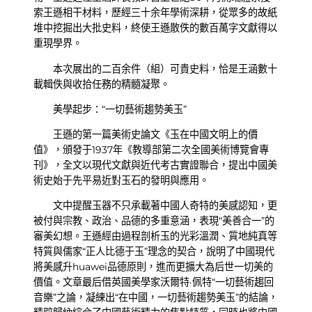
索王遜相干材料，歷經三十余年學術深耕，從眾多的故紙
堆中挖掘出大批史料，終使王遜散佚的數百萬字文獻得以
重現學界。
本次展出的二百余件（組）可貴史料，恰是王涵數十
載輯佚與收拾任務的精髓凝聚。
美學起步：“一切藝術趨勢美玉”
王遜的第一篇美術史論文《玉在中國文明上的價
值》，頒發于1937年《教導部第二次全國美術博覽會專
刊》，全文以現代文獻與近代考古實證聯合，提出中國美
術史始于先平易近對玉石的發明與應用。
文中提醒玉器不只承載著中國人奇特的美感認知，更
被付與宗教、政治、品德的多重意涵，表現“美善合一”的
審美幻想。王遜經由過程剖析玉的光彩溫潤、質地純真等
特質與儒家“正人比德于玉”理念的契合，說明了中國現代
將美感升huawei品德原則，進而更擴大為后世一切美的
價值。文章最后借英國美學家沃爾特·佩特“一切藝術趨回
音樂”之論，凝練出“在中國，一切藝術趨勢美玉”的結論，