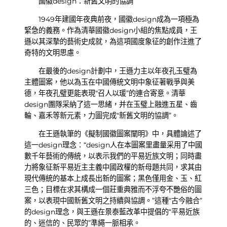
國徽design：新舊文明的協調
1949年建國年夜典前夜，國徽design成為一項極為
緊急的義務。作為清華國徽design小組的焦點成員，王
遜以其深摯的藝術史成就，為這項國度象征的創作注進了
奇特的文明思慮。
在最後的design計劃中，王遜力主以年夜孔玉璧為
主體圖案，他以為玉在中國傳統文明中象征著戰爭與美
德，年夜孔璧更能表現“召人以瑗”的連合寄意。清華
design團隊采納了這一思緒，并在玉璧上融進五星、齒
輪、嘉禾等新元素，力圖完成“新舊文明的協調”。
在王遜執筆的《擬制國徽圖案闡明》中，具體論述了
這一design理念：“design人在本圖案里盡量采用了中國
數千年藝術的傳統，以表示我們的平易近族文明；同時盡
力將象征新平易近主主義中國政權的新母題共同，求其由
現代傳統的基本上成長出新的圖案；黑色僅用金、玉、紅
三色；目標在求其構成一個莊重典雅而不浮夸不艷俗的圖
案，以表現中國新舊文明之持續與協調。”這種“古今融合”
的design理念，與王遜在景泰藍改革中提倡的“平易近族
的、迷信的、民眾的”準繩一脈相承。