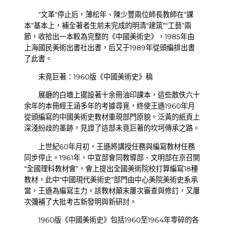
“文革”停止后，薄松年、陳少豐兩位師長教師在“課
本”基本上，補全著者生前未完成的明清“建筑”“工藝”兩
節，收拾出一本較為完整的《中國美術史》，1985年由
上海國民美術出書社出書，后又于1989年從頭編排出書
了此書。
未竟巨著：1960版《中國美術史》稿
展廳的白墻上擺設著十余冊油印課本，這些散佚六十
余年的本冊經王涵多年的考據尋覓，終使王遜1960年月
從頭編寫的中國美術史教材重現部門原貌。泛黃的紙頁上
深淺紛歧的墨跡，見證了這部未竟巨著的坎坷傳承之路。
上世紀60年月初，王遜將講授任務與編寫教材任務
同步停止。1961年，中宣部會同教導部、文明部在京召開
“全國理科教材會”，會上提出全國美術院校打算編寫18種
教材，此中“中國現代美術史”部門由中心美院美術史系承
當，王遜為編寫主力。該教材顛末屢次審查與修訂，又屢
次彌補了大批考古新發明與新研討。
1960版《中國美術史》包括1960至1964年零碎的各