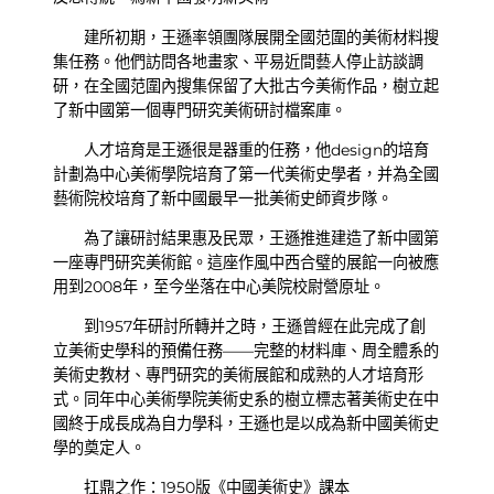
建所初期，王遜率領團隊展開全國范圍的美術材料搜
集任務。他們訪問各地畫家、平易近間藝人停止訪談調
研，在全國范圍內搜集保留了大批古今美術作品，樹立起
了新中國第一個專門研究美術研討檔案庫。
人才培育是王遜很是器重的任務，他design的培育
計劃為中心美術學院培育了第一代美術史學者，并為全國
藝術院校培育了新中國最早一批美術史師資步隊。
為了讓研討結果惠及民眾，王遜推進建造了新中國第
一座專門研究美術館。這座作風中西合璧的展館一向被應
用到2008年，至今坐落在中心美院校尉營原址。
到1957年研討所轉并之時，王遜曾經在此完成了創
立美術史學科的預備任務——完整的材料庫、周全體系的
美術史教材、專門研究的美術展館和成熟的人才培育形
式。同年中心美術學院美術史系的樹立標志著美術史在中
國終于成長成為自力學科，王遜也是以成為新中國美術史
學的奠定人。
扛鼎之作：1950版《中國美術史》課本