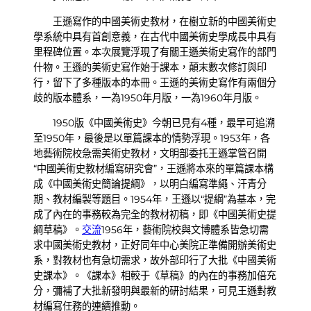
王遜寫作的中國美術史教材，在樹立新的中國美術史
學系統中具有首創意義，在古代中國美術史學成長中具有
里程碑位置。本次展覽浮現了有關王遜美術史寫作的部門
什物。王遜的美術史寫作始于課本，顛末數次修訂與印
行，留下了多種版本的本冊。王遜的美術史寫作有兩個分
歧的版本體系，一為1950年月版，一為1960年月版。
1950版《中國美術史》今朝已見有4種，最早可追溯
至1950年，最後是以單篇課本的情勢浮現。1953年，各
地藝術院校急需美術史教材，文明部委托王遜掌管召開
“中國美術史教材編寫研究會”，王遜將本來的單篇課本構
成《中國美術史簡論提綱》，以明白編寫準繩、汗青分
期、教材編製等題目。1954年，王遜以“提綱”為基本，完
成了內在的事務較為完全的教材初稿，即《中國美術史提
綱草稿》。
交流
1956年，藝術院校與文博體系皆急切需
求中國美術史教材，正好同年中心美院正準備開辦美術史
系，對教材也有急切需求，故外部印行了大批《中國美術
史課本》。《課本》相較于《草稿》的內在的事務加倍充
分，彌補了大批新發明與最新的研討結果，可見王遜對教
材編寫任務的連續推動。