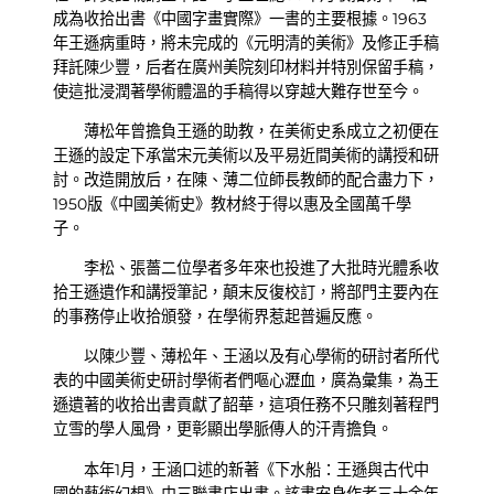
成為收拾出書《中國字畫實際》一書的主要根據。1963
年王遜病重時，將未完成的《元明清的美術》及修正手稿
拜託陳少豐，后者在廣州美院刻印材料并特別保留手稿，
使這批浸潤著學術體溫的手稿得以穿越大難存世至今。
薄松年曾擔負王遜的助教，在美術史系成立之初便在
王遜的設定下承當宋元美術以及平易近間美術的講授和研
討。改造開放后，在陳、薄二位師長教師的配合盡力下，
1950版《中國美術史》教材終于得以惠及全國萬千學
子。
李松、張薔二位學者多年來也投進了大批時光體系收
拾王遜遺作和講授筆記，顛末反復校訂，將部門主要內在
的事務停止收拾頒發，在學術界惹起普遍反應。
以陳少豐、薄松年、王涵以及有心學術的研討者所代
表的中國美術史研討學術者們嘔心瀝血，廣為彙集，為王
遜遺著的收拾出書貢獻了韶華，這項任務不只雕刻著程門
立雪的學人風骨，更彰顯出學脈傳人的汗青擔負。
本年1月，王涵口述的新著《下水船：王遜與古代中
國的藝術幻想》由三聯書店出書。該書安身作者三十余年