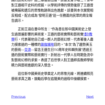
對王遜相干史料的挖掘，以學術評傳的情勢復原了王遜曾
被掩蔽和遺忘的思惟軌跡與出色進獻。該書與本次展覽相
反相成，配合成為“發明王遜”這一任務面向民眾的周全報
告請示。
正如王涵在書中所言：“作為曾在新中國美術史上發
生過普遍影響的美術家，王遜的藝術實際和藝術實
1對1教
學
行，代表著他自己或一群人的藝術幻想、代表著後人盡
力摸索過的一種標的
瑜伽場地
目的。”本次“為了趨勢美玉
的藝術—
交流
—留念王遜生日110周年史料輯佚展”透過王
遜的藝術實際和藝術實行，折射出一代學人在時期急流中
對藝術幻想的求索，表達了后世學人對王遜師長教師學術
精力與藝術進獻的深入懷念。
這位新中國美術史學奠定人的思惟光線，將連續照亮
藝術求真之路，鼓勵后學在追隨美的過程中接續摸索。
Previous
Next