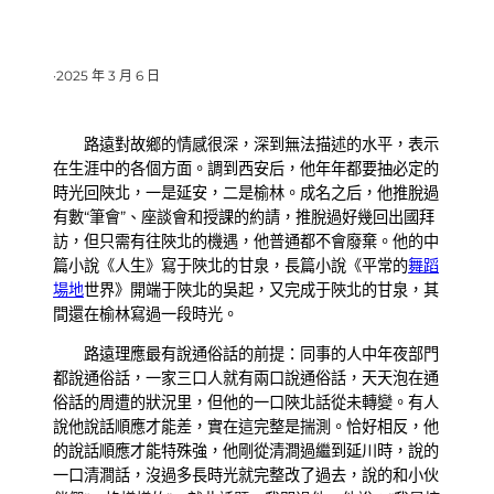
·
2025 年 3 月 6 日
路遠對故鄉的情感很深，深到無法描述的水平，表示
在生涯中的各個方面。調到西安后，他年年都要抽必定的
時光回陜北，一是延安，二是榆林。成名之后，他推脫過
有數“筆會”、座談會和授課的約請，推脫過好幾回出國拜
訪，但只需有往陜北的機遇，他普通都不會廢棄。他的中
篇小說《人生》寫于陜北的甘泉，長篇小說《平常的
舞蹈
場地
世界》開端于陜北的吳起，又完成于陜北的甘泉，其
間還在榆林寫過一段時光。
路遠理應最有說通俗話的前提：同事的人中年夜部門
都說通俗話，一家三口人就有兩口說通俗話，天天泡在通
俗話的周遭的狀況里，但他的一口陜北話從未轉變。有人
說他說話順應才能差，實在這完整是揣測。恰好相反，他
的說話順應才能特殊強，他剛從清澗過繼到延川時，說的
一口清澗話，沒過多長時光就完整改了過去，說的和小伙