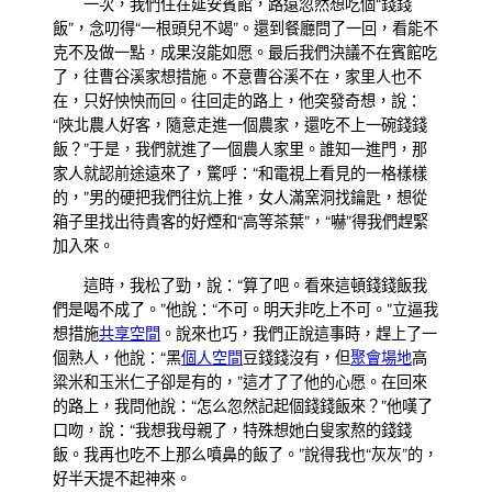
一次，我們住在延安賓館，路遠忽然想吃個“錢錢
飯”，念叨得“一根頭兒不竭”。還到餐廳問了一回，看能不
克不及做一點，成果沒能如愿。最后我們決議不在賓館吃
了，往曹谷溪家想措施。不意曹谷溪不在，家里人也不
在，只好怏怏而回。往回走的路上，他突發奇想，說：
“陜北農人好客，隨意走進一個農家，還吃不上一碗錢錢
飯？”于是，我們就進了一個農人家里。誰知一進門，那
家人就認前途遠來了，驚呼：“和電視上看見的一格樣樣
的，”男的硬把我們往炕上推，女人滿窯洞找鑰匙，想從
箱子里找出待貴客的好煙和“高等茶葉”，“嚇”得我們趕緊
加入來。
這時，我松了勁，說：“算了吧。看來這頓錢錢飯我
們是喝不成了。”他說：“不可。明天非吃上不可。”立逼我
想措施
共享空間
。說來也巧，我們正說這事時，趕上了一
個熟人，他說：“黑
個人空間
豆錢錢沒有，但
聚會場地
高
粱米和玉米仁子卻是有的，”這才了了他的心愿。在回來
的路上，我問他說：“怎么忽然記起個錢錢飯來？”他嘆了
口吻，說：“我想我母親了，特殊想她白叟家熬的錢錢
飯。我再也吃不上那么噴鼻的飯了。”說得我也“灰灰”的，
好半天提不起神來。