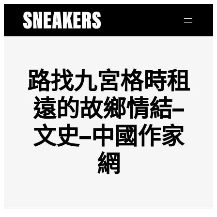
跳
至
主
要
內
容
路找九宮格時租
遠的故鄉情結–
文史–中國作家
網