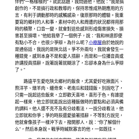
伴們“一格樣樣的”。就此話題，我問過他，他說：“我是搞
創作的，不是搞行政和教導的，保持思惟成熟期應用的方
言，有利于調動那時的感觸感染，復原那時的體驗。我重
要寫的鄉村的人和事，素材中的人和周遭的狀況都得用那
時的積聚，口音一變，就會對這些感到形成傷害損失、損
害甚至損壞。”他給我舉了一個例子，說：“我和林達即便
有點小不合，也很少爭辯。為什么呢？
小樹屋
由於她說的
是通俗話，我說的是陜北話。爭不外兩句，我就會發生一
種錯覺，感到本身不是和愛人措辭，而是和一位播音員或
許講授員措辭，說著說著就糊涂了，忘卻本身為什么爭辯
了。”
路遠平生愛吃陜北鄉村的飯食，尤其愛好吃揪面片、
熬洋芋、燉羊肉、纏骨來、老南瓜和錢錢飯。別說吃了，
只需一說起這些飯來，立即歡天喜地，喜形于色。有誰提
起一樣來，他立即就能說出這種飯做時的要點和必須具備
的調料。他人還不克不及有分歧看法，一說分歧看法，他
立即就和你爭；爭的時辰還愛搶著措辭，不等對方說完，
他就會像孩子一樣沖下去，撥開那人，說：“你了解個什
么”，然后本身說。戰爭時緘默寡言的他，一如既往。