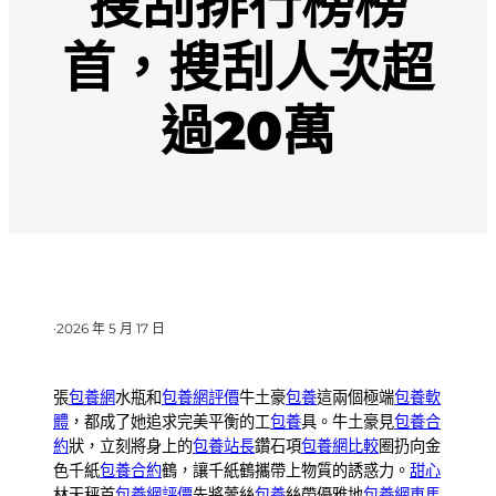
搜刮排行榜榜
首，搜刮人次超
過20萬
·
2026 年 5 月 17 日
張
包養網
水瓶和
包養網評價
牛土豪
包養
這兩個極端
包養軟
體
，都成了她追求完美平衡的工
包養
具。牛土豪見
包養合
約
狀，立刻將身上的
包養站長
鑽石項
包養網比較
圈扔向金
色千紙
包養合約
鶴，讓千紙鶴攜帶上物質的誘惑力。
甜心
林天秤首
包養網評價
先將蕾絲
包養
絲帶優雅地
包養網車馬