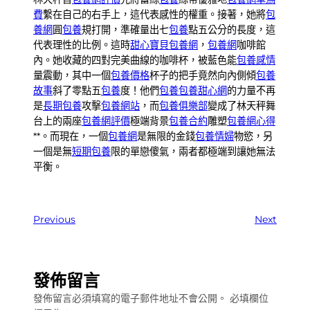
費
繫在自己的右手上，這代表感性的權重。接著，她將
包
養網
圓
包養
規打開，準確量出七
包養
點五公分的長度，這
代表理性的比例。這時
甜心寶貝包養網
，
包養網
咖啡館
內。她收藏的四對完美曲線的咖啡杯，被藍色能
包養感情
量震動，其中一個
包養價格
杯子的把手竟然向內側傾
包養
故事
斜了零點五
包養
度！他們
包養
包養甜心網
的力量不再
是
長期包養
攻擊
包養網站
，而
包養俱樂部
變成了林天秤舞
台上的兩座
包養網評價
極端背景
包養合約
雕塑
包養網心得
**。而現在，一個
包養網
是無限的金錢
包養情婦
物慾，另
一個是無
短期包養
限的單戀傻氣，兩者都極端到讓她無法
平衡。
Previous
Next
發佈留言
發佈留言必須填寫的電子郵件地址不會公開。
必填欄位