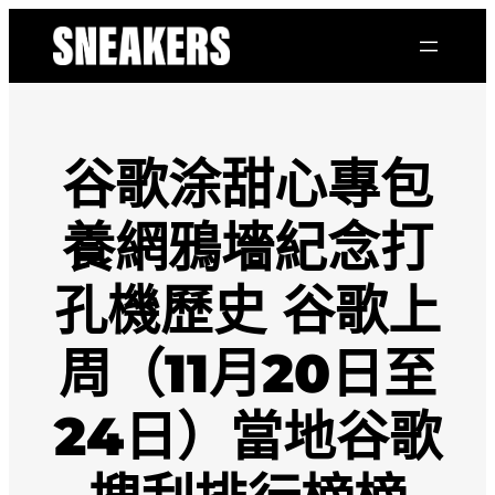
跳
至
主
要
內
容
谷歌涂甜心專包
養網鴉墻紀念打
孔機歷史 谷歌上
周（11月20日至
24日）當地谷歌