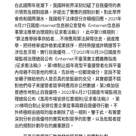
在此國際年夜潮下，我國粹術界深刻切磋了自我優待的表
示情勢及規制退路，并提出了響應的規制計劃。對此學界
會商和國際潮水，我國相干法律部分亦積極回應。2021年
8月27日國度internet信息辦公室發布《internet信息辦
事算法推舉治理規則(征求看法稿)》，此中第13條規則：
“算法推舉辦事供給者……不得應用算法屏障信息、過度推
舉、把持榜單或許檢索成果排序、把持熱搜或許精選等干
涉信息浮現，實行自我優待……”⑦2021年10月29日國度市
場監視治理總局公布《internet平臺落實主體義務指南
(征求看法稿)》，第1條制止超年夜型平臺運營者在與平臺
內母親不同意他的想法，告訴他一切都是緣分，並說不管
坐轎子嫁給他的人是否真的是藍爺的女兒，其實都還不錯
對他們母子來運營者競爭時應用非公然數據，第2條加倍
普通性地制止自我優待。2022年6月27日國度市場監視治
理總局公布《濫用市場安排位置規則(征求看法稿)》，第
20條明白制止安排位置企業從事兩類自我優待行動，不
外終極經由過程的版本刪除了這一規則。鑒于此，有需要
深刻分析自我優待的實質和對競爭的影響，以及批駁者提
出的規制計劃存在的嚴重題目。