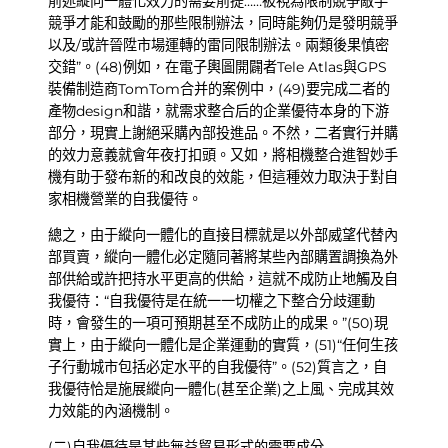
前述縱向一體化效力的需要前提……被視為限制競爭敵手
競爭才能和鼓勵的那些限制辦法，同時能夠仍是發明競爭
以及/或許晉陞市場運轉的雷同限制辦法。兩類後果慎密
交錯”。(48)例如，在電子輿圖開闢者Tele Atlas與GPS
裝備制造商TomTom合并的案例中，(49)要完成二者的
產物design和諧，就需求整合后的企業優待本身的下游
部分，現實上謝絕采購內部投進品。不然，二者實行并購
的效力意義就會年夜打扣頭。又如，將相機整合進智妙手
機有助于發布新的和改良的效能，但這種效力取決于對自
家相機營業的自我優待。
總之，由于縱向一體化的直接目標就是以外部威望代替內
部買賣，縱向一體化必定隨同著將某些內部購置調換為外
部供給或許把持水平更高的供給，這就不成防止地觸及自
我優待：“自我優待是在統一一切權之下整合分歧運動
時，會發生的一項可預期甚至不成防止的成果。”(50)現
實上，由于縱向一體化是企業運動的實質，(51)“任何生孩
子行動城市包括必定水平的自我優待”。(52)質言之，自
我優待恰是施展縱向一體化(甚至企業)之上風、完成其效
力效能的內涵機制。
(二)自我優待是某些無益貿易形式的需要成分