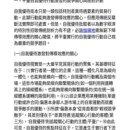
一、平臺自我優待行動激發的競爭關心與應對計劃
自我優待底本只是一類包括特別差異待遇要素的貿易行
動。此類行動能夠激發傳導效應的關心，但應用傳統反壟
斷法實際即可處置。但是，自我優待批駁者以為數字經濟
的特別性招致傳統剖析力有不逮，必
瑜伽場地
需無窮下降
傳導效應的關心閾值，將平臺實行的自我優待行動自己視
為嚴重的競爭題目。
(一)自我優待激發對傳導效應的關心
自我優待現實是一大量罕見貿易行動的聚集。其基礎特征
在于：(1)實行者是一體化的企業，這種一體化凡是為縱向
一體化，也能夠是橫向一體化。自我優待行動觸及兩個市
場，這些市場能夠是縱向聯繫關係的(如一個利用與運轉
其上的操縱體系)，也能夠是橫向聯繫關係的(如在統一操
縱體系運轉的兩個利用)。⑧(2)該企業應用某種機制(單邊
行動或許合同)偏惠本身鄙人游市場上的自家運動而就義
競爭敵手的運動。⑨所謂“偏惠本身”從背面看即“輕視競爭
敵手”，其差別僅在于“‘差異待遇’追蹤關心行動的客體(第
三方)，‘自我優待’則追蹤關心行動的主體(平臺)”。⑩由此
可見，自我優待的焦點特征在于，它是產生于實行者下流