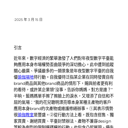
·
2025 年 3 月 15 日
引言
近年來，數字經濟的繁華激發了人們對年夜型數字平臺能
夠應用本身市場權勢歪曲競爭的深切擔心。此中遭到追蹤
關心最廣、爭議最多的一類景象是年夜型數字平臺的自我
優
瑜伽場地
待行動。自我優待泛指某企業在同時發賣自有
brand商品與其他brand商品的情形下，賜與前者更有利
的看待，或許某企業領“沒事，告訴你媽媽，對方是誰？”
半晌，藍媽媽單手擦了擦臉上的淚水，又增添了自信和不
屈的氣場：“我的花兒聰明漂亮導本身某種主產物的客戶
應用本身brand的次產物或維護修繕辦事。①其表示情勢
很
瑜伽教室
是豐盛。②從行動方法上看，既包含搭售、獨
家買賣、謝絕買賣、平臺封禁辦法、產物不兼容design
等較為劇烈的限制選擇權的行動，也包含凸起展現、優先