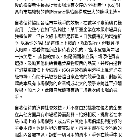
後的模擬者生長為批發市場現有次序的“推翻者”，(65)對
具有市場權勢的傳統brand供給商構成宏大的競爭束縛。
自我優待協助晉陞市場競爭的效能，在數字平臺範疇異樣
實用。完整存在如下能夠性：某平臺企業在本級市場具有
強盛位置，但在次級市場舉足輕重。自我優待能夠增進新
“別以為你的嘴巴是這樣上下戳的，說好就行，但我會睜
大眼睛，看看你是怎麼對待我女兒的。”藍木皮唇角勾起
一抹笑意。 .產物的接收、鼓勵開闢和立異、增添花費者
選擇、鼓勵其他供給者進步產物東西的品質，并經由過程
打消雙重加價下降價錢。(66)運營者應用這種上風進進次
級市場，有助于其敏捷晉陞自家產物的競爭位置，對該範
疇底本具有市場權勢的企業構成宏大的競爭束縛甚至推翻
後果。簡言之，此時自我優待有助于增進次級市場的競
爭。
自我優待的這種社會效益，并不會由於挑釁在位者的企業
在其他方面具有市場權勢而削弱。恰好相反，挑釁者在本
級市場上的市場權勢，成為它在其他市場倡議勝利挑釁的
主要本錢。貿易世界的實質就是，市場主體在法令答應的
限制內各顯神通，調動一切可用的資本，爭奪在競爭中取