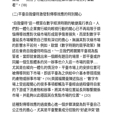
者’”。(18)
(二)平臺自我優待激發對傳導效應的特別關心
“自我優待”這一標簽在數字經濟時期的敏捷風行表白，人
們對一體化企業實行縱向輕視行動的關心已不再局限于煩
惱傳導效應對次級市場形成競爭傷害損失，而是對數字平
臺延長市場權勢自己懷有深切的擔心，無論其對次級市場
的影響水平若何。例如，歐盟《數字時期的競爭政策》陳
述在會商自我優待時指出，“一旦我們將闤闠平臺視為監
管者，當即就會跳出來一個頗有題目的場景，即平臺或許
同屬一個生態體系的另一辦事也介入這一市場的競爭……
尤其是在縱向一體化的情況中，平臺市場上的安排位置可
被傳導到如下市場，即該平臺為之供給中介基本舉措措施
的產物或辦事市場”。(19)英國福爾曼陳述指出，“數字市
場上受追蹤關心的很多事項都觸及平臺經由過程優待自家
的下游或下流產物和辦事，將其市場位置延長到聯繫關係
市場，并能夠以此穩固其在焦點市場的位置”。(20)
這種對傳導效應的過度擔心進一個步驟演變為對平臺自己
公正性的擔心，尤其是平臺雙重成分招致的“好處沖突”題