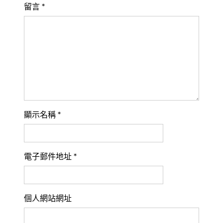
留言
*
顯示名稱
*
電子郵件地址
*
個人網站網址