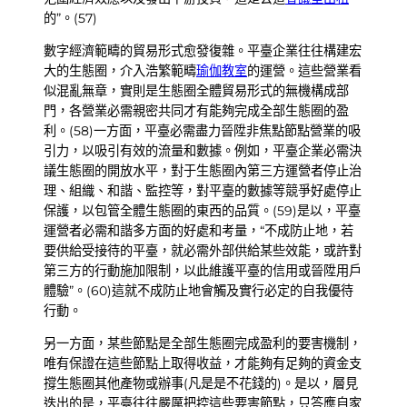
的”。(57)
數字經濟範疇的貿易形式愈發復雜。平臺企業往往構建宏
大的生態圈，介入浩繁範疇
瑜伽教室
的運營。這些營業看
似混亂無章，實則是生態圈全體貿易形式的無機構成部
門，各營業必需親密共同才有能夠完成全部生態圈的盈
利。(58)一方面，平臺必需盡力晉陞非焦點節點營業的吸
引力，以吸引有效的流量和數據。例如，平臺企業必需決
議生態圈的開放水平，對于生態圈內第三方運營者停止治
理、組織、和諧、監控等，對平臺的數據等競爭好處停止
保護，以包管全體生態圈的東西的品質。(59)是以，平臺
運營者必需和諧多方面的好處和考量，“不成防止地，若
要供給受接待的平臺，就必需外部供給某些效能，或許對
第三方的行動施加限制，以此維護平臺的信用或晉陞用戶
體驗”。(60)這就不成防止地會觸及實行必定的自我優待
行動。
另一方面，某些節點是全部生態圈完成盈利的要害機制，
唯有保證在這些節點上取得收益，才能夠有足夠的資金支
撐生態圈其他產物或辦事(凡是是不花錢的)。是以，層見
迭出的是，平臺往往嚴厲把控這些要害節點，只答應自家