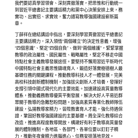
我們要認真學習領會、深刻貫徹落實，把思惟和行動統一
到習近平總書記主要講話精力和黨中心決策安排上來，務
實功、出實招、求實效，奮力譜寫教導強國建設嶄新篇
章。
丁薛祥在總結講話中指出，要深刻學習貫徹習近平總書記
主要講話精力，深入領悟“兩個確立”的決定性意義，增強
“四個意識”、堅定“四個自負”、做到“兩個維護”，緊緊掌握
教導的政治屬性、國民屬性、戰略屬性，堅定不移走中國
特點社會主義教導發展途徑。要堅持不懈用習近平新時代
中國特點社會主義思惟鑄魂育人，鍛造好落實樹德樹人最
基礎任務的關鍵課程。推動教導科技人才一體發展，完美
高校科技創新體制機制，加強拔尖創新人才培養，發揮好
支撐引領中國式現代化的主要效能。加速建設高質量教導
體系，推動義務教導優質平衡發展，解決大好人平易近群
眾關于教導的急難愁盼問題。加強高素質專業化教師隊伍
建設，弘揚教導家精力，晉陞教書育人才能，強化待遇保
證，鞏固好教導強國建設的主要基礎。周全深化教導綜合
改造，推進高程度教導開放，構建好有利于教導高質量發
展的體制機制。各地區、各部門、各單位要以釘釘子精
力，推動年夜會精力進腦進心、任務安排落地見效。