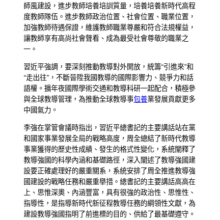
師風建設，進步教師培養培訓質量，培養培養新時代高程
度教師隊伍。進步教師政治位置、社會位置、職業位置，
加強教師待遇保證，維護教師職業尊嚴和符合法規權益，
讓教師享有高尚社會聲看、成為最受社會尊敬的職業之
一。
習近平強調，要深刻推動教導對外開放，統籌“引進來”和
“走出往”，不斷晉陞我國教導的國際影響力、競爭力和話
語權。擴年夜國際學術交通和教導科研一起配合，積極參
與全球教導管理，為推動全球教導事
包養
業發展貢獻更多
中國氣力。
李強在掌管會議時指出，習近平總書記的主要講話站在黨
和國家事業發展全局的戰略高度，周全總結了新時代教導
事業獲得的歷史性成績、發生的格式性變化，系統闡釋了
教導強國的科學內涵和基礎路徑，深入闡述了教導強國建
設要正確處理好的嚴重關系，系統安排了周全推進教導強
國建設的戰略任務和嚴重舉措。總書記的主要講話高高在
上、思惟深奧、內涵豐富，具有很強的政治性、思惟性、
指導性，是指導新時代新征程教導任務的綱領性文獻，為
建設教導強國指明了前進標的目的、供給了最基礎遵守。