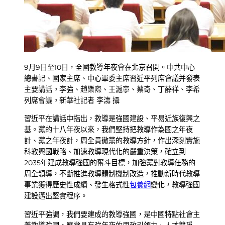
9月9日至10日，全國教導年夜會在北京召開。中共中心
總書記、國家主席、中心軍委主席習近平列席會議并發表
主要講話。李強、趙樂際、王滬寧、蔡奇、丁薛祥、李希
列席會議。新華社記者 李濤 攝
習近平在講話中指出，教導是強國建設、平易近族復興之
基。黨的十八年夜以來，我們堅持把教導作為國之年夜
計、黨之年夜計，周全貫徹黨的教導方針，作出深刻實施
科教興國戰略、加速教導現代化的嚴重決策，確立到
2035年建成教導強國的奮斗目標，加強黨對教導任務的
周全領導，不斷推進教導體制機制改造，推動新時代教導
事業獲得歷史性成績、發生格式性
包養網
變化，教導強國
建設邁出堅實程序。
習近平強調，我們要建成的教導強國，是中國特點社會主