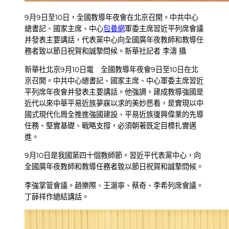
9月9日至10日，全國教導年夜會在北京召開。中共中心
總書記、國家主席、中心
包養網
軍委主席習近平列席會議
并發表主要講話，代表黨中心向全國廣年夜教師和教導任
務者致以節日祝賀和誠摯問候。新華社記者 李濤 攝
新華社北京9月10日電 全國教導年夜會9日至10日在北
京召開。中共中心總書記、國家主席、中心軍委主席習近
平列席年夜會并發表主要講話。他強調，建成教導強國是
近代以來中華平易近族夢寐以求的美妙愿看，是實現以中
國式現代化周全推進強國建設、平易近族復興偉業的先導
任務、堅實基礎、戰略支撐，必須朝著既定目標扎實邁
進。
9月10日是我國第四十個教師節。習近平代表黨中心，向
全國廣年夜教師和教導任務者致以節日祝賀和誠摯問候。
李強掌管會議。趙樂際、王滬寧、蔡奇、李希列席會議。
丁薛祥作總結講話。