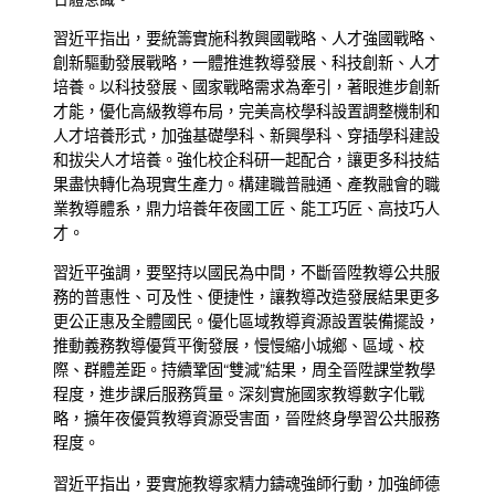
習近平指出，要統籌實施科教興國戰略、人才強國戰略、
創新驅動發展戰略，一體推進教導發展、科技創新、人才
培養。以科技發展、國家戰略需求為牽引，著眼進步創新
才能，優化高級教導布局，完美高校學科設置調整機制和
人才培養形式，加強基礎學科、新興學科、穿插學科建設
和拔尖人才培養。強化校企科研一起配合，讓更多科技結
果盡快轉化為現實生產力。構建職普融通、產教融會的職
業教導體系，鼎力培養年夜國工匠、能工巧匠、高技巧人
才。
習近平強調，要堅持以國民為中間，不斷晉陞教導公共服
務的普惠性、可及性、便捷性，讓教導改造發展結果更多
更公正惠及全體國民。優化區域教導資源設置裝備擺設，
推動義務教導優質平衡發展，慢慢縮小城鄉、區域、校
際、群體差距。持續鞏固“雙減”結果，周全晉陞課堂教學
程度，進步課后服務質量。深刻實施國家教導數字化戰
略，擴年夜優質教導資源受害面，晉陞終身學習公共服務
程度。
習近平指出，要實施教導家精力鑄魂強師行動，加強師德