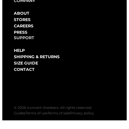
COMPANY
ABOUT
STORES
CAREERS
PRESS
SUPPORT
HELP
SHIPPING & RETURNS
SIZE GUIDE
CONTACT
© 2026 Iconvert-Sneakers. All rights reserved.
Guides
Terms of use
Terms of sale
Privacy policy