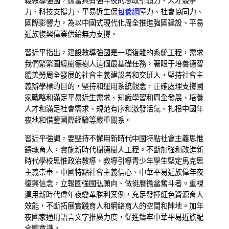
義教導強國，應當具有強年夜的思政引領力、人才競爭
力、科技支撐力、平易近生保
包養網
障力、社會協同力、
國際影響力，為以中國式現代化周全推進強國建設、平易
近族復興偉業供給無力支撐。
習近平指出，建設教導強國是一項復雜的系統工程，需求
我們緊緊圍繞樹德樹人這個最基礎任務，著眼于培養德智
體美勞周全發展的社會主義建設者和交班人，堅持社會主
義辦學標的目的，堅持和運用系統觀念，正確處理支撐國
家戰略和滿足平易近生需求、知識學習和周全發展、培養
人才和滿足社會需求、規范有序和激發活氣、扎根中國年
夜地和借鑒國際經驗等嚴重關系。
習近平強調，要堅持不懈用新時代中國特點社會主義思惟
鑄魂育人，實施新時代樹德樹人工程。不斷加強和改進新
時代學校思惟政治教導，教導引導青少年學生堅定馬克思
主義崇奉、中國特點社會主義信心、中華平易近族偉年夜
復興信念，立報國強國弘願向、做挺膺擔當奮斗者。重視
運用新時代偉年夜變革勝利案例，充足發揮紅色資源育人
效能，不斷拓展實踐育人和網絡育人的空間和陣地。加年
夜國家通用語言文字推廣力度，促進鑄牢中華平易近族配
合體意識。