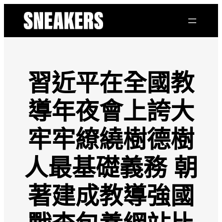
跳
至
主
要
內
容
習近平在全國教
導年夜會上誇大
牢牢繚繞樹德樹
人最基礎義務 朝
著建成教導強國