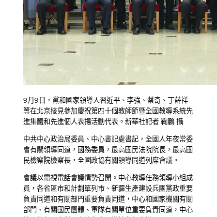
9月9日，黨和國家領導人習近平、李強、蔡奇、丁薛祥
等在北京接見參加慶祝第四十個教師節暨全國教導系統先
進集體和先進個人表揚活動代表。新華社記者 鞠鵬 攝
中共中心政治局委員、中心書記處書記，全國人年夜常委
會有關領導同道，國務委員，最高國民法院院長，最高國
民檢察院檢察長，全國政協有關領導同道列席會議。
會議以電視電話會議情勢召開。中心教導任務領導小組成
員，各省區市和計劃單列市、新疆生產建設兵團黨政重要
負責同道和有關部門重要負責同道，中心和國家機關有關
部門、有關國民團體、軍隊有關單位重要負責同道，中心