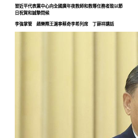
習近平代表黨中心向全國廣年夜教師和教導任務者致以節
日祝賀和誠摯問候
李強掌管 趙樂際王滬寧蔡奇李希列席 丁薛祥講話