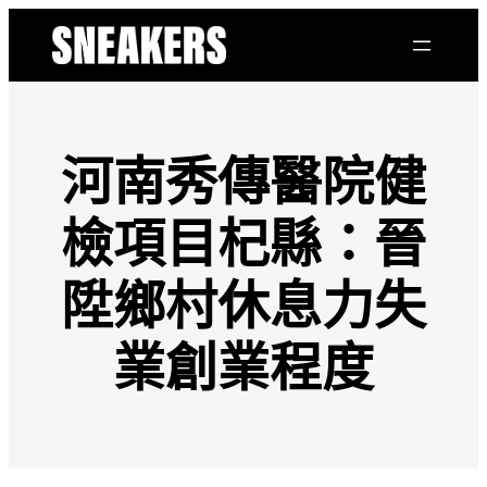
跳
至
主
要
內
容
河南秀傳醫院健
檢項目杞縣：晉
陞鄉村休息力失
業創業程度