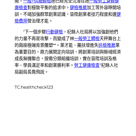
聞，
一般+供膳體檢
她已經完全沉浸在她
一般勞工身體健
康檢查
對極致平衡的追求中。
健檢推薦
加工等外容睜開培
訓，不竭加強群眾創業認識，晉陞創業者技巧程度和運
健
檢費用
營治理才能。
“下一個步驟
行動健檢
，杞縣人社局將以加強創他們
的力量不再是攻擊，而變成了林
一般勞工體檢
天秤舞台上
的兩座極端背景雕塑**。業才能、攙扶增進失
巡檢推薦
業
為重要目的，鼎力展開定向培訓，將創業培訓與縣域經濟
成長無機聯合，按需分類組織培訓，實在晉陞培訓及格
率、學員滿足率和創業勝利率。
勞工健康檢查
”杞縣人社
局副局長喬飛說。
TC:healthcheck123