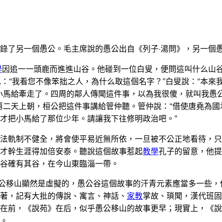
錄了另一個愚公。毛主席說的愚公出自《列子·湯問》，另一個愚
學
因追一一頭鹿而進進山谷。他碰到一位白叟，便問這叫什么山谷
色：“我看您不像笨拙之人，為什么取這個名字？”白叟說：“本
把小馬給牽走了。四周的鄰人傳聞這件事，以為我很傻，就叫我愚
第二天上朝，桓公把這件事講給管仲聽。管仲說：“借使唐堯為
才把小馬給了那位少年。請讓我下往修明政治吧。”
法軌制不健全，將會使平易近無所依，一旦被不公正地看待，只
才幹生涯得加倍安泰。聽說這個故事惹起
教學
孔子的留意，他提
谷確有其谷，在今山東臨淄一帶。
愚公移山顯然是虛擬的，愚公谷這個故事的汗青元素應當多一些
著，記有大批的傳說、寓言、神話、
家教
掌故、瑣聞，漢代班固
在前，《說苑》在后，似乎愚公移山的故事更早；現實上，《說
。