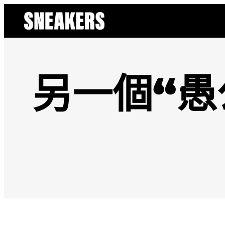
跳
至
主
要
內
容
另一個“愚