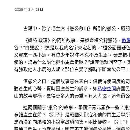
·
2025 年 3 月 21 日
古籍中，除了毛主席《愚公移山》所引的愚公，還記
《說苑·政理》的阿誰故事，是說齊桓公狩獵時，
教
谷？”白叟說：“這是以我的名字來定名的。”桓公面露疑
又買來一匹小馬。有位少年說‘牛不克不及生馬’，硬是
傻的，您為什么讓他把小馬牽走呢？”說完他就回宮了。
有強取他人小馬的人呢？那位白叟了解時下斷案欠公平，
借愚公之口，這個故事意在表白：借使倘使國度的司
聽蒼生的心聲，實時回應蒼生的訴求，如
私密空間
許國民
山的故事那樣，獲得更多人的器重。有人考據，這條愚公
這兩個關于“愚公”的故事，哪個汗青元素多一些？
竟誰產生在前？《列子》是戰國列御寇和他的門生后學所
是西漢劉向編輯的小說掌故瑣聞集。兩比擬較，《列子》
秦便已發生，也就是說，斷定不了哪個愚公是第一個愚公