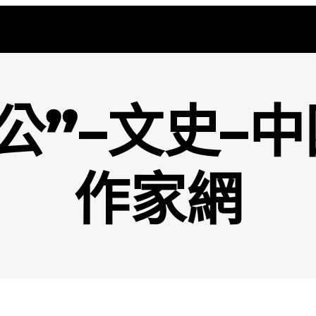
公”–文史–
作家網