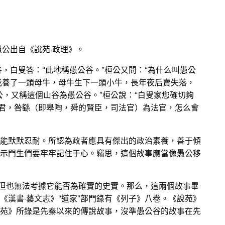
公出自《說苑·政理》。
，白叟答：“此地稱愚公谷。”桓公又問：“為什么叫愚公
來我養了一頭母牛，母牛生下一頭小牛，長年夜后賣失落，
公，又稱這個山谷為愚公谷。”桓公說：“白叟家您確切夠
國君，咎繇（即皋陶，舜的賢臣，司法官）為法官，怎么會
能默默忍耐。所認為政者應具有傑出的政治素養，善于傾
示門生們要牢牢記住于心。竊思，這個故事應當像愚公移
，但也無法考據它能否為確實的史實。那么，這兩個故事畢
《漢書·藝文志》“道家”部門錄有《列子》八卷。《說苑》
苑》所錄是先秦以來的傳說故事，沒準愚公谷的故事在先