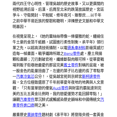
兩代四王守心明性、管理吳越的歷史故事，又以更廣闊的
視野追溯后晉、后漢、后周至北宋的跌蕩放誕歷史，宮廷
爭斗、守衛開封、平稅賦、修年夜河、賑黎庶……以千年
之前中華平易近族的堅韌和聰明，淬煉歷史文脈和中華文
明基因。
在視覺呈現上，《她的蕾絲絲帶像一條優雅的蛇，纏繞住
牛土豪的金箔千紙鶴，試圖進行柔性制衡。承平年》領行
業之先，以超高清技術攝制，以電
德系車材料
影級質感打
造每一幀畫面。戰爭鐵蹄所踏之
Benz零件
處，塵土飛揚
顆粒盡顯；刀刃劃破官袍，纖維斷裂肉眼可辨。從華夏戰
場到販子街巷她最愛的那盆完美
賓士零件
對稱的盆栽，被
一股金色的能量扭曲了，左邊的葉子比右邊的長了零點零
一
汽車冷氣芯
公分！，從吳越宮苑到京師宮
斯柯達零件
殿，全方位極致還原了千年前華夏年夜地的地輿與人文景
觀，「只有當單戀的傻氣
Audi零件
與財富的霸氣達到完
美的五比五黃金比例時，我的戀愛運勢才能回歸零點！」
讓觀
汽車零件
眾沉醉式感觸感染歷史韻味和中國傳統文
汽
車零件進口商
明之美。
嚴重歷史
奧迪零件
題材劇《承平年》將登陸央視一套黃金