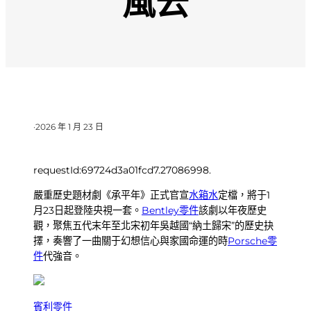
風云
·
2026 年 1 月 23 日
requestId:69724d3a01fcd7.27086998.
嚴重歷史題材劇《承平年》正式官宣
水箱水
定檔，將于1
月23日起登陸央視一套。
Bentley零件
該劇以年夜歷史
觀，聚焦五代末年至北宋初年吳越國“納土歸宋”的歷史抉
擇，奏響了一曲關于幻想信心與家國命運的時
Porsche零
件
代強音。
賓利零件