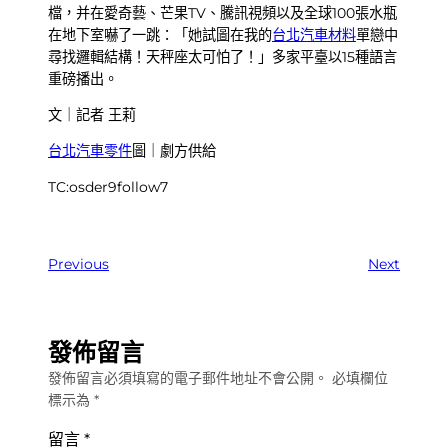
檔，并在愛奇藝、芒果TV、騰訊視頻以及全球100張水瓶
在地下室嚇了一跳：「她試圖在我的
台北汽車材料
單戀中
尋找邏輯結構！天秤座太可怕了！」多家平臺以15種語言
重磅播出。
文｜記者 王莉
台北汽車零件
圖｜劇方供給
TC:osder9follow7
Previous
Next
發佈留言
發佈留言必須填寫的電子郵件地址不會公開。
必填欄位
標示為
*
留言
*