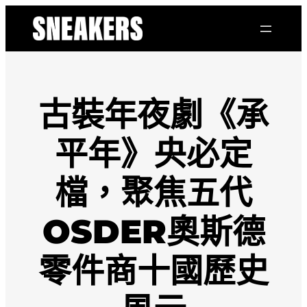
跳
至
主
要
內
容
古裝年夜劇《承
平年》央必定
檔，聚焦五代
OSDER奧斯德
零件商十國歷史