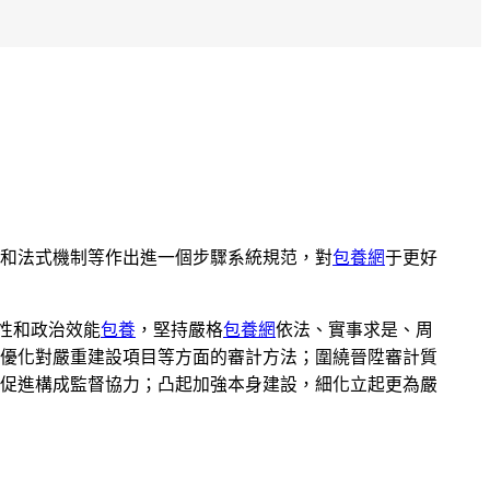
和法式機制等作出進一個步驟系統規范，對
包養網
于更好
性和政治效能
包養
，堅持嚴格
包養網
依法、實事求是、周
優化對嚴重建設項目等方面的審計方法；圍繞晉陞審計質
促進構成監督協力；凸起加強本身建設，細化立起更為嚴