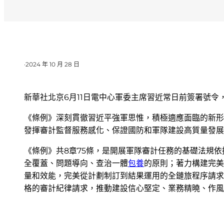
·
2024 年 10 月 28 日
新華社北京6月11日電中心軍委主席習近常日前簽署號令，
《條例》深刻貫徹習近平強軍思惟，積極適應面臨的新形
發揮審計監督服務感化、保證國防和軍隊建設高質量發展
《條例》共8章75條，是開展軍隊審計任務的基礎法規
全覆蓋、問題導向、查治一體
包養
的原則；著力構建完美
量和效能，完美從計劃制訂到結果運用的全鏈旅程序請求
格的審計紀律請求，推動建設信心堅定、業務精曉、作風