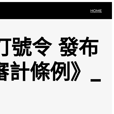
HOME
訂號令 發布
審計條例》_